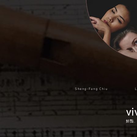
Sheng-Fang Chiu
L
vi
鮮豔,