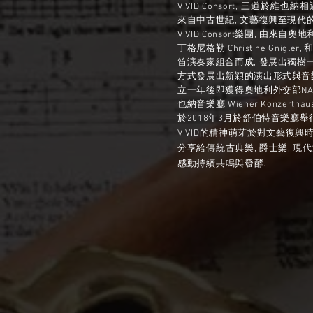
VIVID Consort, 三道於
來自中古世紀, 文藝復興至現代
VIVID Consort樂團, 由來自奧地
丁格尼格勒 Christine Gnigle
笛演奏家組合而成, 發展出獨樹
方式發展出新穎的演出形式與音樂色
立一年後即獲得奧地利外交部NA
也納音樂廳 Wiener Konzert
於2018年3月於舒伯特音樂廳舉
VIVID的精神萌芽於對文藝復
分享給傳統古典樂, 爵士樂, 現
.
感動持續共鳴與發酵