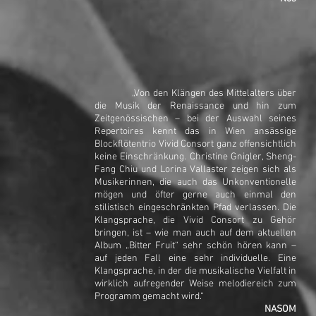
„Von den Klängen des Mittelalters über
die Musik der Renaissance und hin zum
Zeitgenössischen – bei der Auswahl seines
Repertoires kennt das in Wien ansässige
Blockflötentrio Vivid Consort ganz offensichtlich
keine Einschränkung. Christine Gnigler, Sheng-
Fang Chiu und Lorina Vallaster zeigen sich als
Musikerinnen, die auch das Unkonventionelle
mögen und öfter gerne auch einmal den
stilistisch eingeschränkten Pfad verlassen. Die
Klangsprache, die Vivid Consort zu Gehör
bringen, ist – wie man auch auf dem aktuellen
Album „Bitter Fruit“ sehr schön hören kann –
auf jeden Fall eine sehr individuelle. Eine
Klangsprache, in der die musikalische Vielfalt in
wirklich aufregender Weise melodiereich zum
Programm gemacht wird.“
NASOM