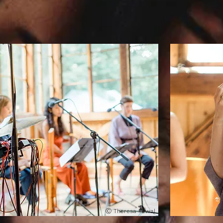
Ⓒ
Theresa Pewal