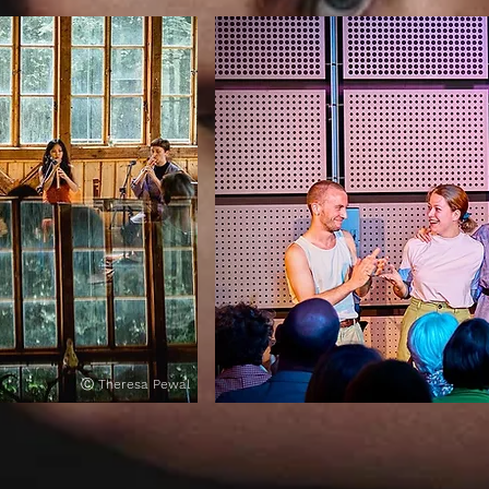
Ⓒ
Theresa Pewal