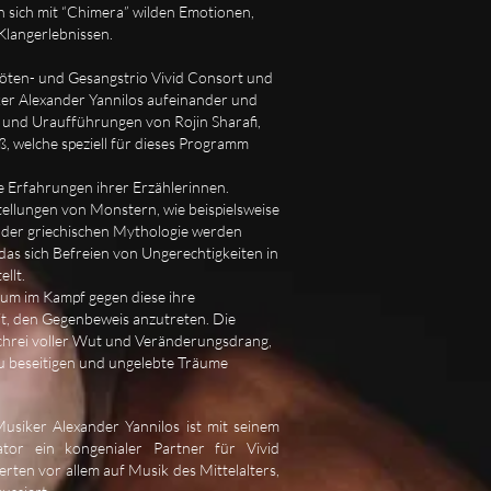
n sich mit “Chimera” wilden Emotionen,
Klangerlebnissen.
löten- und Gesangstrio Vivid Consort und
ker Alexander Yannilos aufeinander und
s und Uraufführungen von Rojin Sharafi,
, welche speziell für dieses Programm
e Erfahrungen ihrer Erzählerinnen.
ellungen von Monstern, wie beispielsweise
der griechischen Mythologie werden
as sich Befreien von Ungerechtigkeiten in
ellt.
um im Kampf gegen diese ihre
it, den Gegenbeweis anzutreten. Die
chrei voller Wut und Veränderungsdrang,
u beseitigen und ungelebte Träume
siker Alexander Yannilos ist mit seinem
sator ein kongenialer Partner für Vivid
erten vor allem auf Musik des Mittelalters,