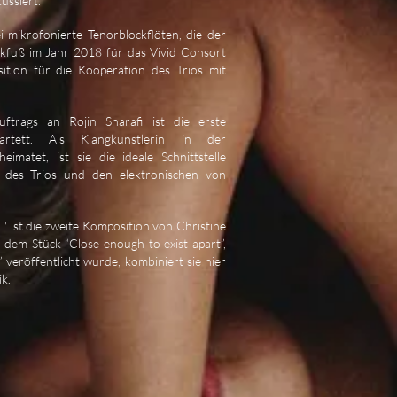
ussiert.
i mikrofonierte Tenorblockflöten, die der
fuß im Jahr 2018 für das Vivid Consort
tion für die Kooperation des Trios mit
ftrags an Rojin Sharafi ist die erste
tett. Als Klangkünstlerin in der
eimatet, ist sie die ideale Schnittstelle
 des Trios und den elektronischen von
! " ist die zweite Komposition von Christine
 dem Stück “Close enough to exist apart”,
 veröffentlicht wurde, kombiniert sie hier
ik.