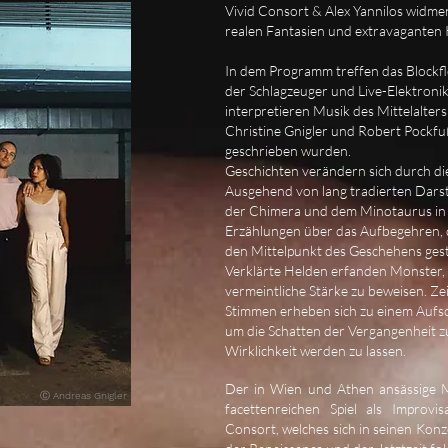
Vivid Consort & Alex Yannilos widme
realen Fantasien und extravaganten 
In dem Programm treffen das Blockf
der Schlagzeuger und Live-Elektroni
interpretieren Musik des Mittelalter
Christine Gnigler und Robert Pockfuß
geschrieben wurden.
Geschichten verändern sich durch di
Ausgehend von lang tradierten Darst
der Chimera und dem Minotaurus in 
Erzählungen über das Aufbegehren, d
den Mittelpunkt des Geschehens gest
Verklärte Helden erfanden Monster, 
vermeintliche Stärke zu beweisen. Ze
Stimmen erheben sich zu einem Aufs
um die Schatten der Vergangenheit z
Wirklichkeit werden zu lassen.
Der in Wien und Athen ansässige Mu
Ⓒ
Andreas Gnigler
facettenreichen Spiel als Improvi
Consort, welches sich in seinen Konz