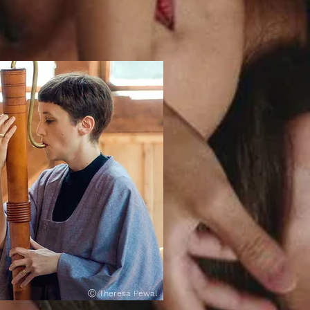
Ⓒ
Theresa Pewal