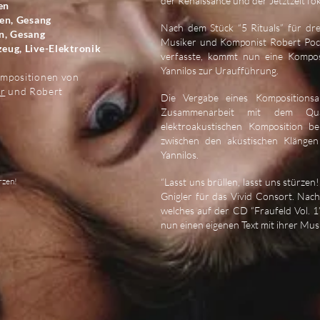
der Renaissance und der Jetztzeit fok
en
ten, Gesang
Nach dem Stück “5 Rituals” für dre
n, Gesang
Musiker und Komponist Robert Pock
zeug, Live-Elektronik
verfasste, kommt nun eine Komposi
Yannilos zur Uraufführung.
ompositionen von
er
und Robert
Die Vergabe eines Kompositionsau
Zusammenarbeit mit dem Quar
elektroakustischen Komposition beh
zwischen den akustischen Klängen
Yannilos.
ürzen!
“Lasst uns brüllen, lasst uns stürzen
Gnigler für das Vivid Consort. Nach
welches auf der CD “Fraufeld Vol. 1”
nun einen eigenen Text mit ihrer Mus