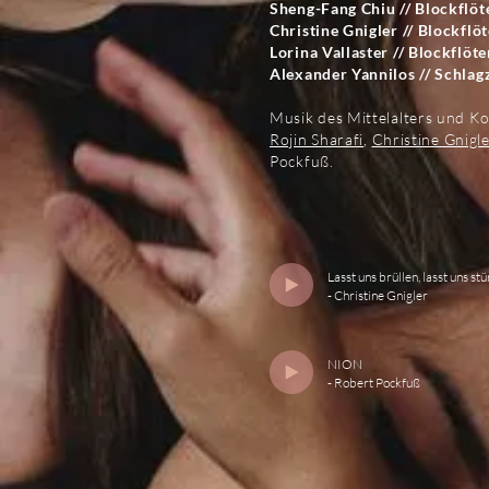
Sheng-Fang Chiu // Blockflöt
Christine Gnigler // Blockflö
Lorina Vallaster // Blockf
löte
Alexander Yannilos // Schlag
Musik des Mittelalters und K
Rojin Sharafi
,
Christine Gnigl
Pockfuß.
Lasst uns brüllen, lasst uns st
- Christine Gnigler
NION
- Robert Pockfuß